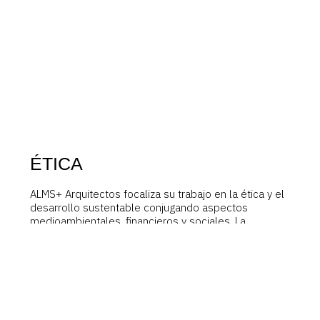
ÉTICA
ALMS+ Arquitectos focaliza su trabajo en la ética y el
desarrollo sustentable conjugando aspectos
medioambientales, financieros y sociales. La
estrategia y los planes de acción del estudio reflejan
su plataforma de valores y de responsabilidad social,
manteniendo principios de dirección corporativa
responsable con apertura mental, transparencia y
sólidos principios éticos.